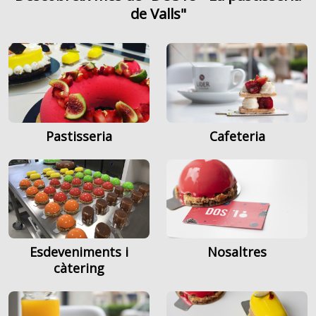
de Valls"
Pastisseria
Cafeteria
Esdeveniments i
Nosaltres
càtering