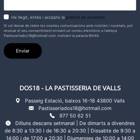
He llegit, entès i accepto la
política de privacitat
Si vol deixar de rebre les nostres comunicacions amb notícies i novetats, pot
revocar el seu consentiment enviant un correu electrònic a l'adreça
Pastisseriados18@hotmail.com
, indicant la paraula BAIXA
Enviar
DOS18 - LA PASTISSERIA DE VALLS
Passeig Estació, baixos 16-18 43800 Valls
Pastisseriados18@hotmail.com
977 50 62 51
Dilluns descans setmanal | De dimarts a divendres
de 8:30 a 13:30 i de 16:30 a 20:30 | Dissabte de 9:30 a
14:00 i de 17:00 a 20:30 | Diumenges de 10:00 a 14:00